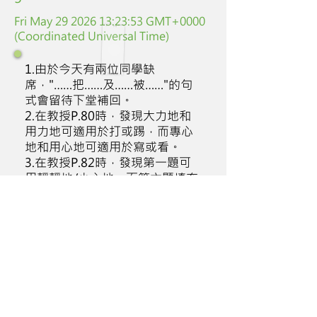
Fri May
29 2026 13
:23:53 GMT+0000
(Coordinated Universal Time)
1.由於今天有兩位同學缺
席，"……把……及……被……"的句
式會留待下堂補回。
2.在教授P.80時，發現大力地和
用力地可適用於打或踢，而專心
地和用心地可適用於寫或看。
3.在教授P.82時，發現第一題可
用輕輕地/小心地，而第六題填充
也可用輕輕地/小心地/緊張地。
Class
Students'
Class
Discipline
attitude
particpation