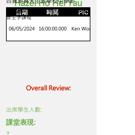
西貢崇真天主教學校中學部
Hazel Ho Hei Yau
S1-S3
新來港學童Onset-Rime 英語故事語
日期
時間
PIC
音生字課程
06/05/2024
16:00:00.000
Ken Wong
Overall Review:
​出席學生人數:
課堂表現:
7