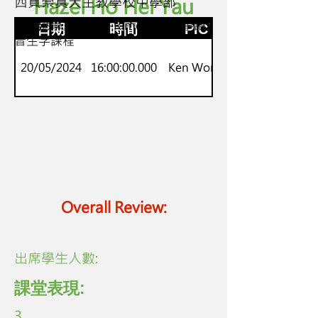
西貢崇真天主教學校中學部
Hazel Ho Hei Yau
s1-3
新來港學童Onset-Rime 英語故事語
日期
時間
PIC
音生字課程
20/05/2024
16:00:00.000
Ken Wong
Overall Review:
​出席學生人數:
課堂表現:
3